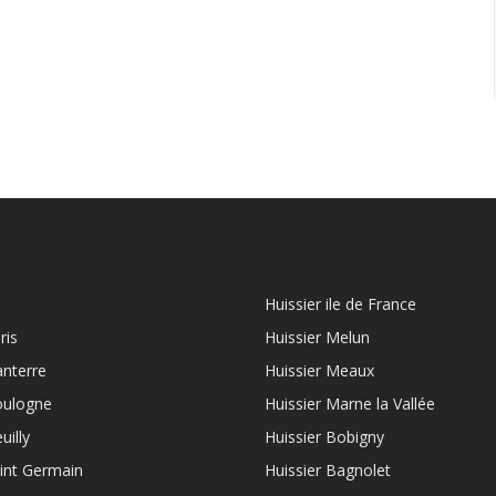
Huissier ile de France
ris
Huissier Melun
anterre
Huissier Meaux
oulogne
Huissier Marne la Vallée
uilly
Huissier Bobigny
aint Germain
Huissier Bagnolet