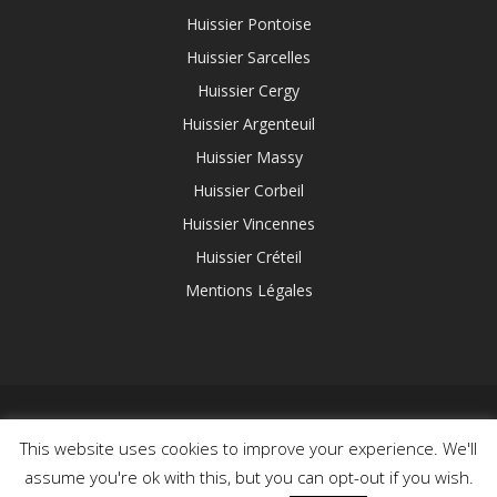
Huissier Pontoise
Huissier Sarcelles
Huissier Cergy
Huissier Argenteuil
Huissier Massy
Huissier Corbeil
Huissier Vincennes
Huissier Créteil
Mentions Légales
This website uses cookies to improve your experience. We'll
© 2020 Leroi & Associés / Huissier Web. Création :
assume you're ok with this, but you can opt-out if you wish.
graphissime.com