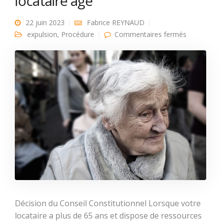
locataire âgé
22 juin 2023
Fabrice REYNAUD
sur
expulsion
,
Procédure
Commentaires fermés
Obligation
de
relogemen
du
locataire
âgé
Décision du Conseil Constitutionnel Lorsque votre
locataire a plus de 65 ans et dispose de ressources