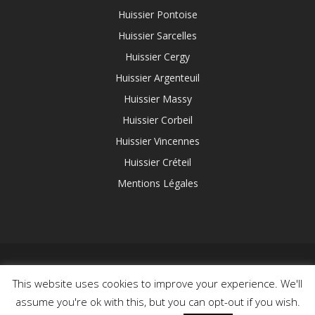
Huissier Pontoise
Huissier Sarcelles
Huissier Cergy
Huissier Argenteuil
Huissier Massy
Huissier Corbeil
Huissier Vincennes
Huissier Créteil
Mentions Légales
This website uses cookies to improve your experience. We'll
© 2020 Leroi & Associés / Huissier Web. Création :
assume you're ok with this, but you can opt-out if you wish.
graphissime.com