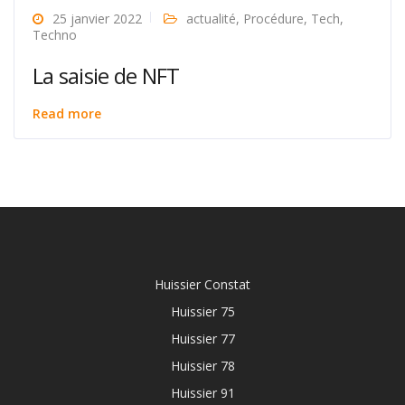
25 janvier 2022
actualité
,
Procédure
,
Tech
,
Techno
La saisie de NFT
Read more
Huissier Constat
Huissier 75
Huissier 77
Huissier 78
Huissier 91