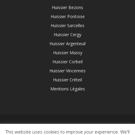
Huissier Bezons
Huissier Pontoise
Huissier Sarcelles
Huissier Cergy
Huissier Argenteuil
Huissier Massy
Huissier Corbeil
Huissier Vincennes
Huissier Créteil
Mentions Légales
This website uses cookies to improve your experience. We'll
© 2020 Leroi & Associés / Huissier Web. Création :