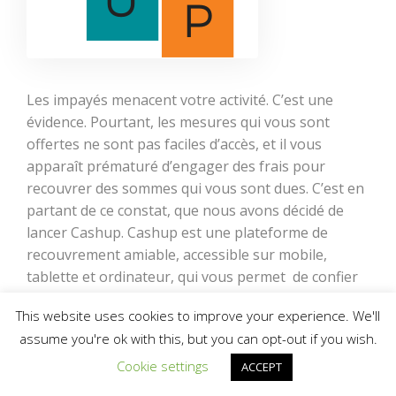
Les impayés menacent votre activité. C’est une
évidence. Pourtant, les mesures qui vous sont
offertes ne sont pas faciles d’accès, et il vous
apparaît prématuré d’engager des frais pour
recouvrer des sommes qui vous sont dues. C’est en
partant de ce constat, que nous avons décidé de
lancer Cashup. Cashup est une plateforme de
recouvrement amiable, accessible sur mobile,
tablette et ordinateur, qui vous permet de confier
gratuitement le recouvrement de vos impayés à
This website uses cookies to improve your experience. We'll
notre étude, pour une démarche amiable. Fini le
assume you're ok with this, but you can opt-out if you wish.
temps où vous deviez prendre rendez-vous avec un
huissier de Justice pour lui confier votre dossier.
Cookie settings
ACCEPT
Avec Cashup, […]