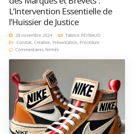
des Marques et Brevets :
L’Intervention Essentielle de
l’Huissier de Justice
28 novembre 2024
Fabrice REYNAUD
Constat
,
Creative
,
Présentation
,
Procédure
sur Constats pour la Protection des
Commentaires fermés
Marques et Brevets : L’Intervention
Essentielle de l’Huissier de Justice