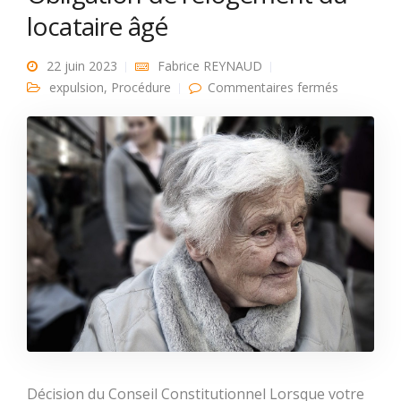
locataire âgé
22 juin 2023
Fabrice REYNAUD
sur
expulsion
,
Procédure
Commentaires fermés
Obligation
de
relogemen
du
locataire
âgé
Décision du Conseil Constitutionnel Lorsque votre